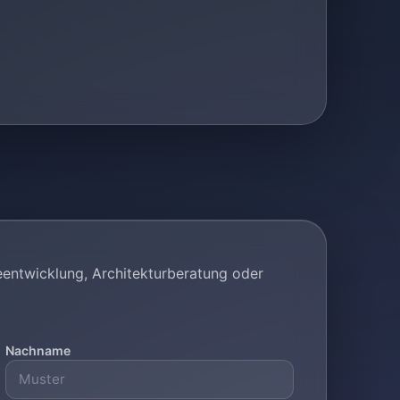
eentwicklung, Architekturberatung oder
Nachname