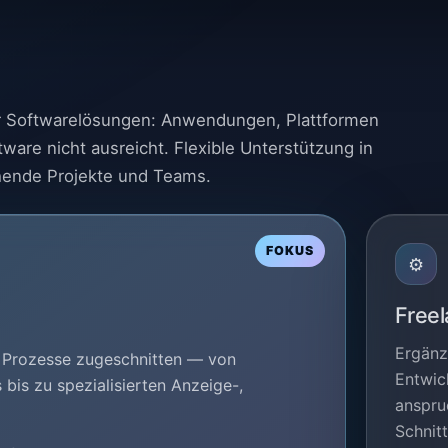
ler Softwarelösungen: Anwendungen, Plattformen
ware nicht ausreicht. Flexible Unterstützung in
hende Projekte und Teams.
⚙
Freel
Ergänz
e Prozesse zugeschnitten — von
Entwick
bis zu spezialisierten Anzeige-,
anspru
Schnit