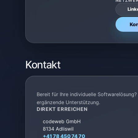
NETZWE
Link
Ko
Kontakt
Bereit für Ihre individuelle Softwarelösun
ergänzende Unterstützung.
DIREKT ERREICHEN
codeweb GmbH
8134 Adliswil
+41 78 450 74 70