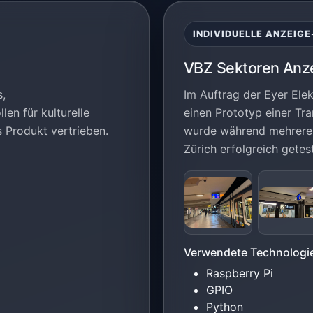
INDIVIDUELLE ANZEIG
VBZ Sektoren Anz
s,
Im Auftrag der Eyer El
len für kulturelle
einen Prototyp einer Tr
 Produkt vertrieben.
wurde während mehrere M
Zürich erfolgreich getest
Verwendete Technologi
Raspberry Pi
GPIO
Python